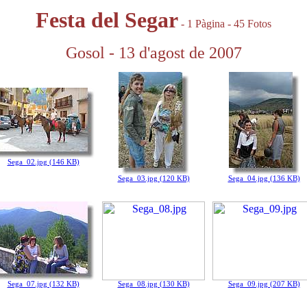
Festa del Segar
- 1 Pàgina - 45 Fotos
Gosol - 13 d'agost de 2007
Sega_02.jpg (146 KB)
Sega_03.jpg (120 KB)
Sega_04.jpg (136 KB)
Sega_07.jpg (132 KB)
Sega_08.jpg (130 KB)
Sega_09.jpg (207 KB)