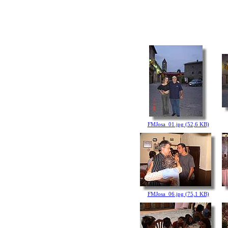
FMJosa_01.jpg (52,6 KB)
FMJosa_06.jpg (75,1 KB)