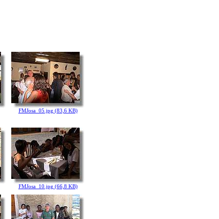
FMJosa_05.jpg (83,6 KB)
FMJosa_10.jpg (66,8 KB)