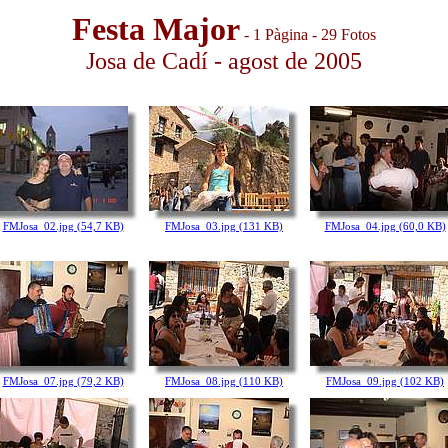
Festa Major
- 1 Pàgina - 29 Fotos
Josa de Cadí - agost de 2005
FMJosa_02.jpg (54,7 KB)
FMJosa_03.jpg (131 KB)
FMJosa_04.jpg (60,0 KB)
FMJosa_07.jpg (79,2 KB)
FMJosa_08.jpg (110 KB)
FMJosa_09.jpg (102 KB)