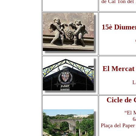
de Cal Ton del P
15è Diume
El Mercat 
L
Cicle de
“El M
6
Plaça del Paper