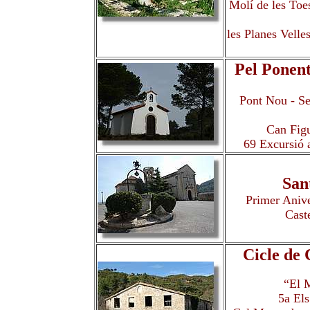
Molí de les Toes
les Planes Velle
Pel Ponent
Pont Nou - Ser
Can Figu
69 Excursió a
San
Primer Anive
Caste
Cicle de
“El M
5a Els