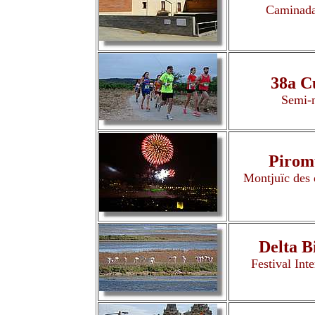
Caminada 
38a C
Semi-n
Piromu
Montjuïc des 
Delta B
Festival Int