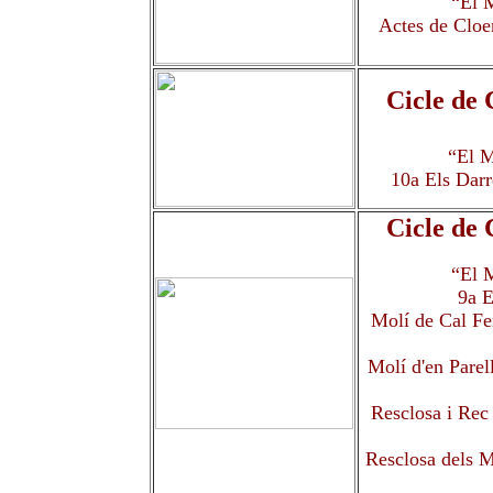
“El M
Actes de Cloe
Cicle de
“El M
10a Els Darr
Cicle de
“El M
9a E
Molí de Cal Fer
Molí d'en Parel
Resclosa i Rec 
Resclosa dels M