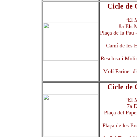
Cicle de
“El M
8a Els M
Plaça de la Pau 
Camí de les H
Resclosa i Molin
Molí Fariner d'
Cicle de
“El M
7a E
Plaça del Pape
Plaça de les Er