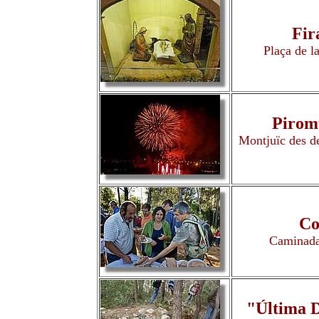
Fir
Plaça de l
Piromu
Montjuïc des de
Co
Caminada 
"Última D