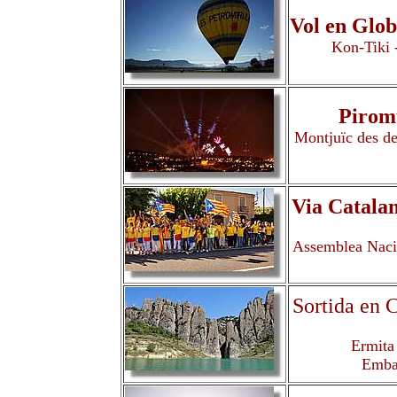
Vol en Glob
Kon-Tiki 
Piromu
Montjuïc des de
Via Catalan
Assemblea Nacio
Sortida en 
Ermita 
Embas