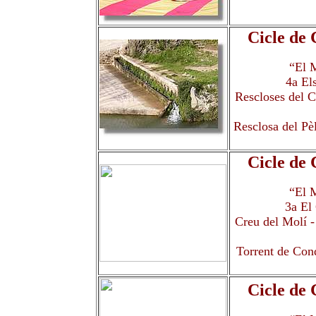
Cicle de
“El M
4a El
Rescloses del C
Resclosa del Pèl
Cicle de
“El M
3a El
Creu del Molí -
Torrent de Conq
Cicle de