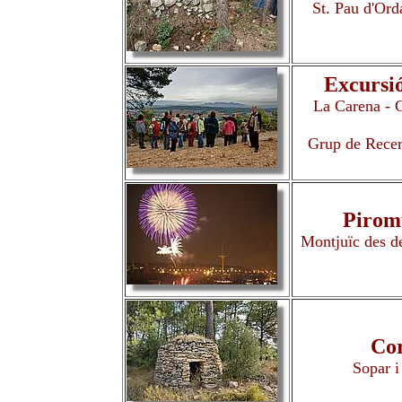
St. Pau d'Ord
Excursió
La Carena - C
Grup de Recerq
Piromu
Montjuïc des de
Cor
Sopar i